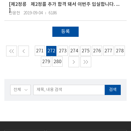
[
제2정릉
제2정를 추가 합격 돼서 이번주 입실합니다. 서류는 어디에 제출 하나요?
]
안윤헌
2019-09-04
6186
등록
271
272
273
274
275
276
277
278
279
280
검색