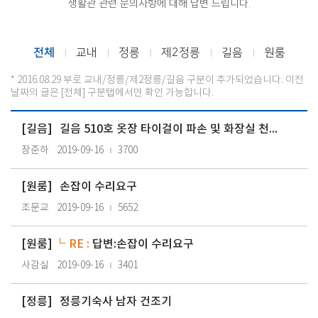
생활관 관련 문의사항에 대해 답변 드립니다.
전체
교내
정릉
제2정릉
길음
원룸
* 2016.08.29 부로 교내/정릉/제2정릉/길음 구분이 추가되었습니다. 이전
날짜의 글은 [전체] 구분탭에서만 확인 가능합니다.
[
길음
]
길음 510호 옷장 타이걸이 파손 및 화장실 천장에서 물 떨어짐
장준하
2019-09-16
3700
[
원룸
]
손잡이 수리요구
조문교
2019-09-16
5652
[
원룸
]
RE :
답변:손잡이 수리요구
사감실
2019-09-16
3401
[
정릉
]
정릉기숙사 남자 건조기