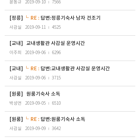
윤동규
2019-09-10
7566
[
정릉
]
RE :
답변:정릉기숙사 남자 건조기
사감실
2019-09-11
4525
[
교내
]
교내생활관 사감실 운영시간
이주희
2019-09-06
6296
[
교내
]
RE :
답변:교내생활관 사감실 운영시간
사감실
2019-09-06
3715
[
원룸
]
원룸기숙사 소독
박성면
2019-09-05
6510
[
원룸
]
RE :
답변:원룸기숙사 소독
사감실
2019-09-09
3642