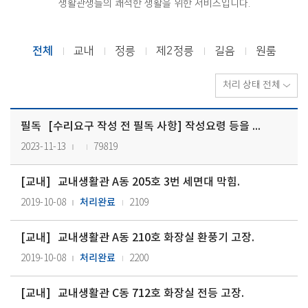
생활관생들의 쾌적한 생활을 위한 서비스입니다.
전체
교내
정릉
제2정릉
길음
원룸
필독
[수리요구 작성 전 필독 사항] 작성요령 등을 꼭 읽어보고 수리요구 신청…
2023-11-13
79819
[
교내
]
교내생활관 A동 205호 3번 세면대 막힘.
처리완료
2019-10-08
2109
[
교내
]
교내생활관 A동 210호 화장실 환풍기 고장.
처리완료
2019-10-08
2200
[
교내
]
교내생활관 C동 712호 화장실 전등 고장.