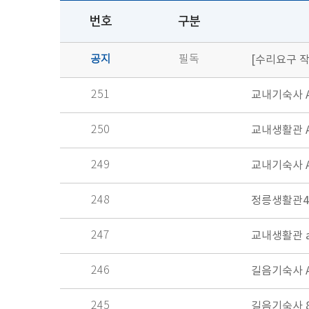
번호
구분
공지
필독
[수리요구 작
251
교내기숙사 A
250
교내생활관 A
249
교내기숙사 A
248
정릉생활관4
247
교내생활관 a
246
길음기숙사 A
245
길음기숙사 8