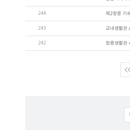
244
제2정릉 기숙
243
교내생활관 a
242
정릉생활관 