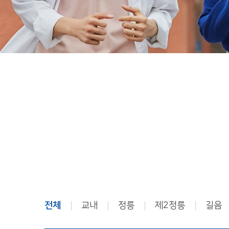
전체
교내
정릉
제2정릉
길음