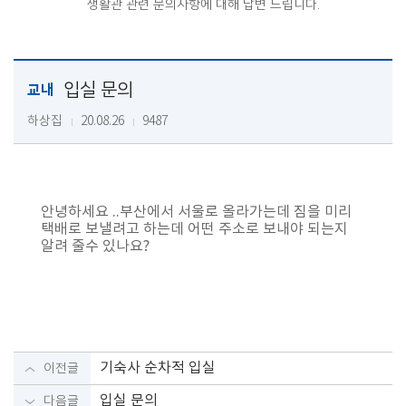
생활관 관련 문의사항에 대해 답변 드립니다.
입실 문의
교내
하상집
20.08.26
9487
안녕하세요 ..부산에서 서울로 올라가는데 짐을 미리
택배로 보낼려고 하는데 어떤 주소로 보내야 되는지
알려 줄수 있나요?
기숙사 순차적 입실
이전글
입실 문의
다음글