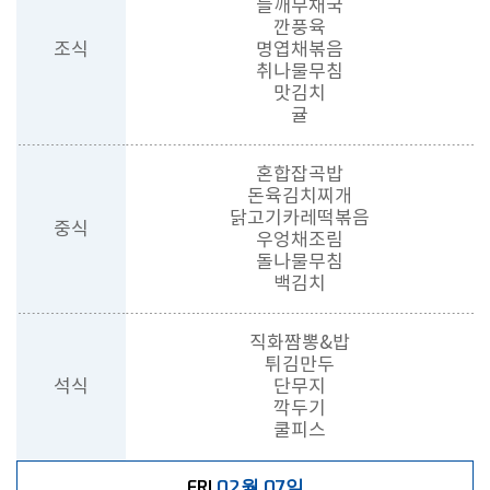
들깨무채국
깐풍육
조식
명엽채볶음
취나물무침
맛김치
귤
혼합잡곡밥
돈육김치찌개
닭고기카레떡볶음
중식
우엉채조림
돌나물무침
백김치
직화짬뽕&밥
튀김만두
석식
단무지
깍두기
쿨피스
02월 07일
FRI