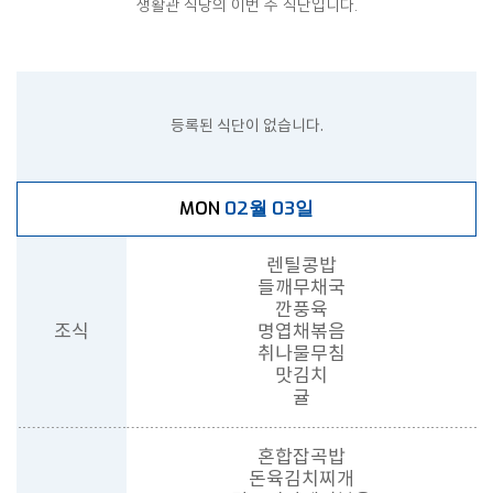
생활관 식당의 이번 주 식단입니다.
등록된 식단이 없습니다.
02월 03일
MON
렌틸콩밥
들깨무채국
깐풍육
조식
명엽채볶음
취나물무침
맛김치
귤
혼합잡곡밥
돈육김치찌개