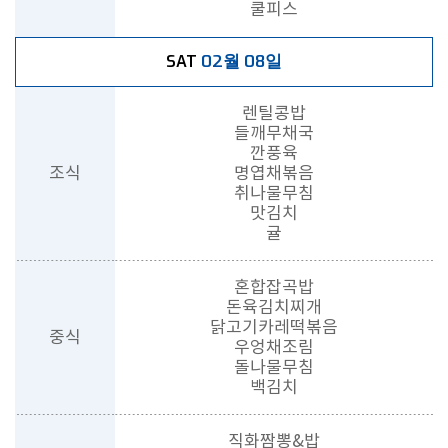
쿨피스
02월 08일
SAT
렌틸콩밥
들깨무채국
깐풍육
조식
명엽채볶음
취나물무침
맛김치
귤
혼합잡곡밥
돈육김치찌개
닭고기카레떡볶음
중식
우엉채조림
돌나물무침
백김치
직화짬뽕&밥