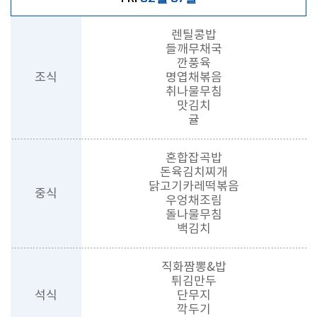
렌틸콩밥
들깨무채국
깐풍육
조식
명엽채볶음
취나물무침
맛김치
귤
혼합잡곡밥
돈육김치찌개
닭고기카레떡볶음
중식
우엉채조림
돌나물무침
백김치
직화짬뽕&밥
튀김만두
석식
단무지
깍두기