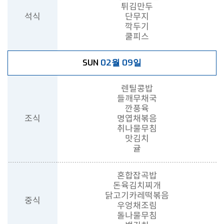
튀김만두
석식
단무지
깍두기
쿨피스
02월 09일
SUN
렌틸콩밥
들깨무채국
깐풍육
조식
명엽채볶음
취나물무침
맛김치
귤
혼합잡곡밥
돈육김치찌개
닭고기카레떡볶음
중식
우엉채조림
돌나물무침