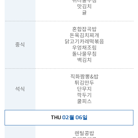
취나물무침
맛김치
귤
혼합잡곡밥
돈육김치찌개
닭고기카레떡볶음
중식
우엉채조림
돌나물무침
백김치
직화짬뽕&밥
튀김만두
석식
단무지
깍두기
쿨피스
02월 06일
THU
렌틸콩밥