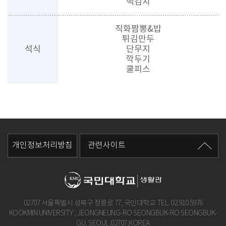
백김치
직화짬뽕&밥
튀김만두
석식
단무지
깍두기
쿨피스
개인정보처리방침
관련사이트
02707 서울특별시 성북구 정릉로 77, 국민대학교 TEL.
02.910.5976
KOOKMIN UNIVERSITY , JEONGNEUNG-RO SEONGBUK-RO SEONGBUK-
GU, SEOUL,02707,KOREA