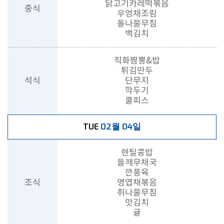
닭고기카레떡볶음
중식
우엉채조림
돌나물무침
백김치
직화짬뽕&밥
튀김만두
석식
단무지
깍두기
쿨피스
02월 04일
TUE
렌틸콩밥
들깨무채국
깐풍육
조식
명엽채볶음
취나물무침
맛김치
귤