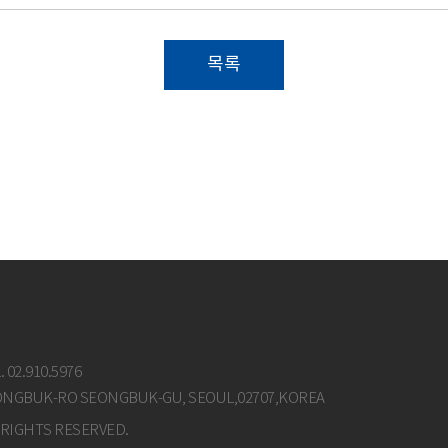
목록
.
02.910.5976
ONGBUK-RO SEONGBUK-GU, SEOUL,02707,KOREA
 RIGHTS RESERVED.