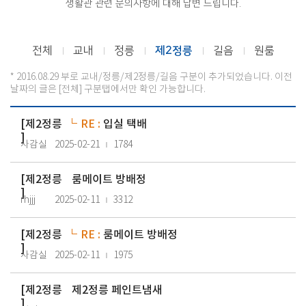
생활관 관련 문의사항에 대해 답변 드립니다.
전체
교내
정릉
제2정릉
길음
원룸
* 2016.08.29 부로 교내/정릉/제2정릉/길음 구분이 추가되었습니다. 이전
날짜의 글은 [전체] 구분탭에서만 확인 가능합니다.
[
제2정릉
RE :
입실 택배
]
사감실
2025-02-21
1784
[
제2정릉
룸메이트 방배정
]
rhjjj
2025-02-11
3312
[
제2정릉
RE :
룸메이트 방배정
]
사감실
2025-02-11
1975
[
제2정릉
제2정릉 페인트냄새
]