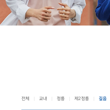
전체
교내
정릉
제2정릉
길음