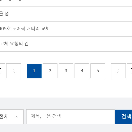
물 샘
405호 도어락 배터리 교체
 교체 요청의 건
1
2
3
4
5
검색