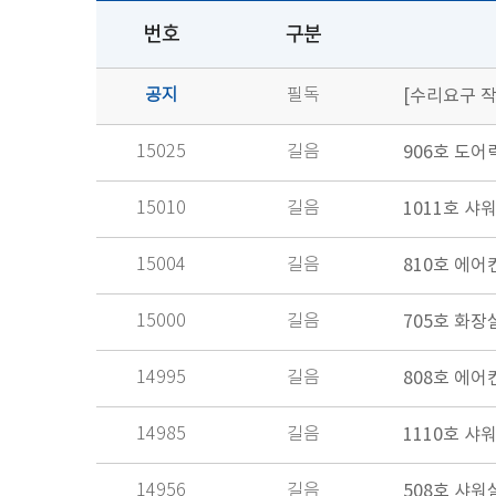
번호
구분
공지
필독
[수리요구 작
15025
길음
906호 도어
15010
길음
1011호 샤
15004
길음
810호 에
15000
길음
705호 화장
14995
길음
808호 에어
14985
길음
1110호 샤
14956
길음
508호 샤워