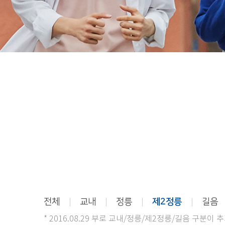
전체
교내
정릉
제2정릉
길음
* 2016.08.29 부로 교내/정릉/제2정릉/길음 구분