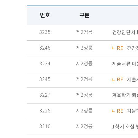
번호
구분
3235
제2정릉
건강진단서 
3246
제2정릉
RE :
건강
3234
제2정릉
제출서류 미
3245
제2정릉
RE :
제출
3227
제2정릉
겨울학기 퇴실
3228
제2정릉
RE :
겨울학
3216
제2정릉
1학기 호실 