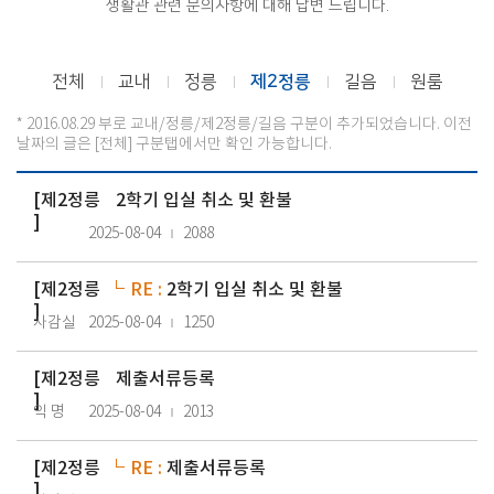
생활관 관련 문의사항에 대해 답변 드립니다.
전체
교내
정릉
제2정릉
길음
원룸
* 2016.08.29 부로 교내/정릉/제2정릉/길음 구분이 추가되었습니다. 이전
날짜의 글은 [전체] 구분탭에서만 확인 가능합니다.
[
제2정릉
2학기 입실 취소 및 환불
]
2025-08-04
2088
[
제2정릉
RE :
2학기 입실 취소 및 환불
]
사감실
2025-08-04
1250
[
제2정릉
제출서류등록
]
익 명
2025-08-04
2013
[
제2정릉
RE :
제출서류등록
]