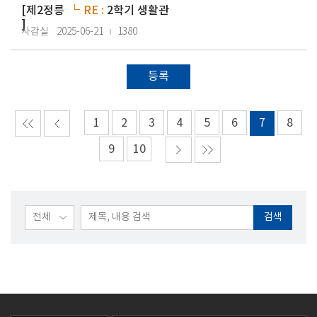
[
제2정릉
RE :
2학기 생활관
]
사감실
2025-06-21
1380
등록
1
2
3
4
5
6
7
8
9
10
검색